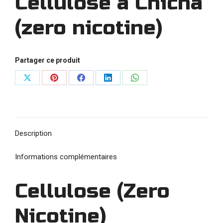
Cellulose à Chicha
(zero nicotine)
Partager ce produit
Partager
Partager
Partager
Partager
Partager
sur
sur
sur
sur
sur
X
Pinterest
Facebook
LinkedIn
WhatsApp
Description
Informations complémentaires
Cellulose (Zero
Nicotine)