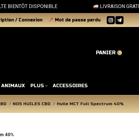
NTÔT DISPONIBLE
LIVRAISON GRATUITE DÈ
iption / Connexion
Mot de passe perdu
La
La
page
page
Instagram
Telegram
s'ouvre
s'ouvre
PANIER
0
dans
dans
une
une
nouvelle
nouvelle
fenêtre
fenêtre
ANIMAUX
PLUS
ACCESSOIRES
CBD
NOS HUILES CBD
Huile MCT Full Spectrum 40%
um 40%