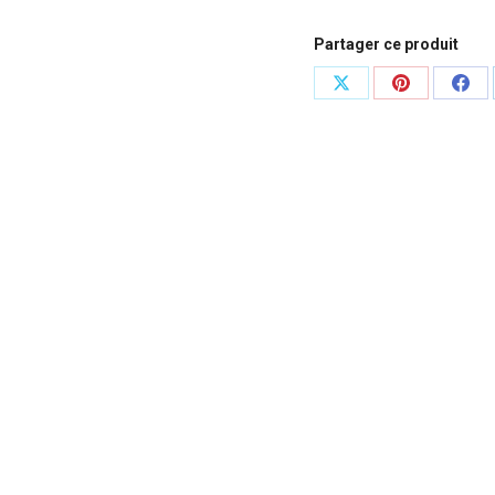
Partager ce produit
Partager
Partager
Part
sur
sur
sur
X
Pinterest
Fac